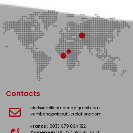
Contacts
clarissemilieambena@gmail.com
eambena@sidpublicrelations.com
France :
0033 679 094 182
Cameroun :
00 237 690 82 76 76